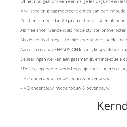
Of het nou gaat om een eenmalige les(dag), of een l
Ik wil scholen graag meerdere opties aan een inhoude
Zelf ben ik meer dan 20 jaren enthousiast en allroun
Als freelancer werkte ik als mode styliste, ontwerpster 
Als docent is dit nog altijd mijn specialisme : beeld, ma
Aan mijn creatieve HANDS ON lessen, koppel ik ook altij
De leerlingen werken aan gezamenlijk, en individuele 
*Deze aangeboden workshops zijn voor kinderen / jong
– PO onderbouw, middenbouw & bovenbouw
– VO onderbouw, middenbouw & bovenbouw
Kernd