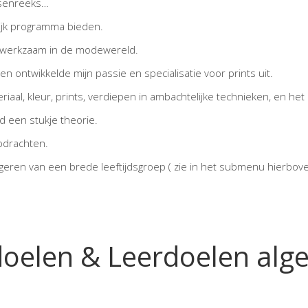
essenreeks…
lijk programma bieden.
d werkzaam in de modewereld.
en ontwikkelde mijn passie en specialisatie voor prints uit.
teriaal, kleur, prints, verdiepen in ambachtelijke technieken, en h
d een stukje theorie.
opdrachten.
eren van een brede leeftijdsgroep ( zie in het submenu hierbove
oelen & Leerdoelen al