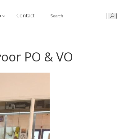
p
Contact
voor PO & VO