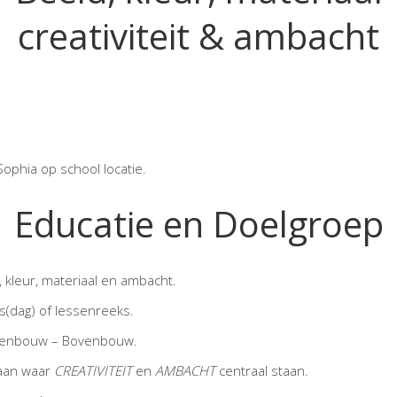
creativiteit & ambacht
Sophia op school locatie.
Educatie en Doelgroep
kleur, materiaal en ambacht.
(dag) of lessenreeks.
denbouw – Bovenbouw.
 aan waar
CREATIVITEIT
en
AMBACHT
centraal staan.